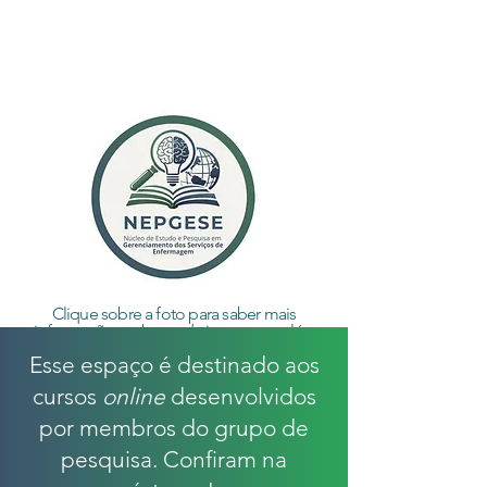
Clique sobre a foto para saber mais
informações sobre cada integrante, além
disso, você pode ter acesso
Esse espaço é destinado aos
ao
Currículo Lattes
linkado abaixo de cada
descrição!
cursos
online
desenvolvidos
por membros do grupo de
pesquisa. Confiram na