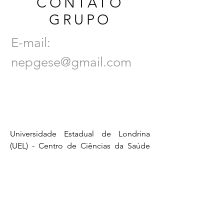
CONTATO
GRUPO
E-mail:
nepgese@gmail.com
Universidade Estadual de Londrina
(UEL) - Centro de Ciências da Saúde
(CCS) - Programa de Pós-graduação
em Enfermagem (PPGENF/UEL) -
Departamento de Enfermagem.
Av. Robert Koch, 60 - Operária,
Londrina - PR, CEP
86039-440