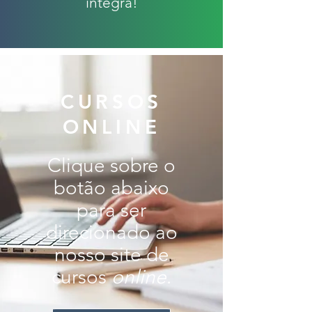
íntegra!
CURSOS
ONLINE
Clique sobre o
botão abaixo
para ser
direcionado ao
nosso site de
cursos
online
.