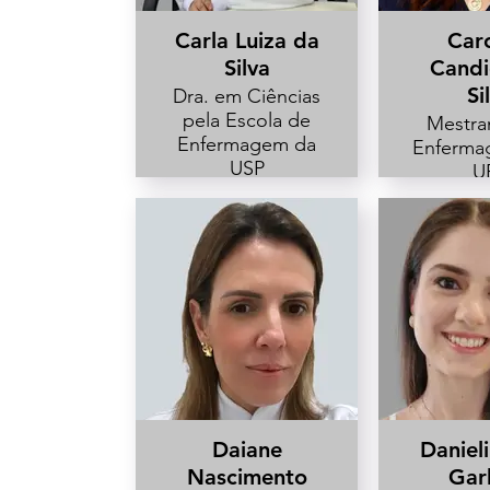
Carla Luiza da
Caro
Silva
Candi
Si
Dra. em Ciências
pela Escola de
Mestra
Enfermagem da
Enferma
USP
U
Docente adjunta
Enferm
pela UEPG
Núcl
Segura
Paciente
Cas
Lond
Daiane
Danieli
Nascimento
Gar