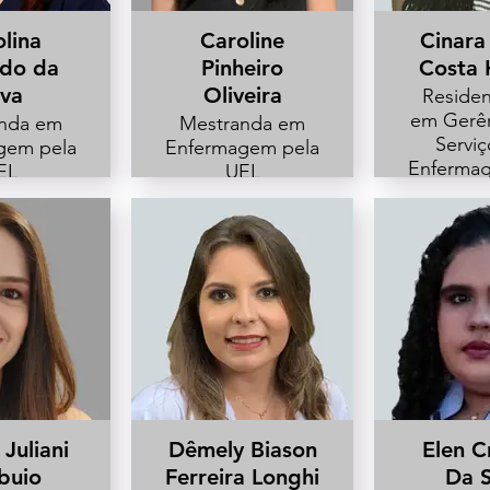
lina
Caroline
Cinara
do da
Pinheiro
Costa 
lva
Oliveira
Residen
em Gerê
nda em
Mestranda em
Serviç
gem pela
Enfermagem pela
Enferma
EL
UEL
U
eira no
Especialista em
eo de
Gerência de
nça do
Serviços de
 da Santa
Enfermagem pela
a de
UEL.
rina.
 Juliani
Dêmely Biason
Elen Cr
buio
Ferreira Longhi
Da S