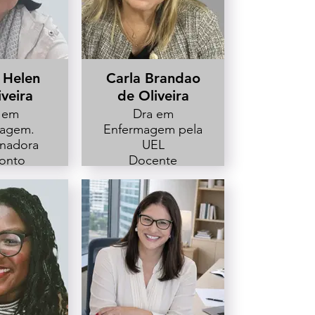
 Helen
Carla Brandao
iveira
de Oliveira
 em
Dra em
magem.
Enfermagem pela
nadora
UEL
onto
Docente
orro
Departamento de
ico HU-
Enfermagem da
EL
UEL