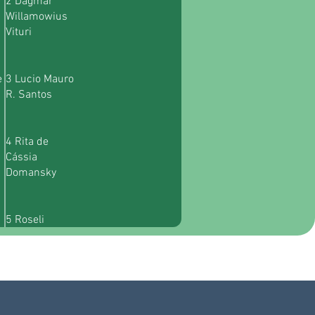
2 Dagmar
Willamowius
Vituri
e
3 Lucio Mauro
R. Santos
4 Rita de
Cássia
Domansky
5 Roseli
Broggi Gil