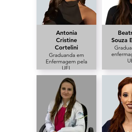
Segurança e
Qualidade
Antonia
Beatr
Cristine
Souza 
Cortelini
Gradua
enferma
Graduanda em
U
Enfermagem pela
UEL
Bolsista de
Iniciação
Científica pelo
CNPQ.