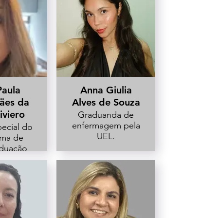
Paula
Anna Giulia
äes da
Alves de Souza
iviero
Graduanda de
enfermagem pela
ecial do
UEL.
ama de
aduação
ermagem
EL.
sora de
ospital
asa de
ina.