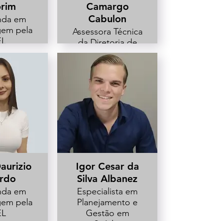
rim
Camargo
Cabulon
nda em
gem pela
Assessora Técnica
EL
da Diretoria de
ira na
Enfermagem HU-
de de
UEL
ntensiva
 HU-UEL
aurizio
Igor Cesar da
ardo
Silva Albanez
nda em
Especialista em
gem pela
Planejamento e
EL
Gestão em