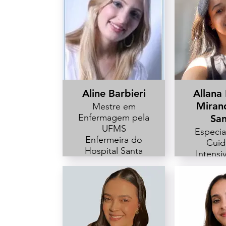
Aline Barbieri
Allana 
Miran
Mestre em
Enfermagem pela
San
UFMS
Especia
Enfermeira do
Cuid
Hospital Santa
Intensi
Casa de
Irmand
Paranavaí do
Santa 
Núcleo de
Lond
Segurança do
Paciente e
Serviço de