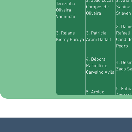
2. João Lucas
2. Aria
Terezinha
Campos de
Sabina
Oliveira
Oliveira
Stieven
Vannuchi
3. Danie
3. Rejane
3. Patricia
Rafaeli
Kiomy Furuya
Aroni Dadalt
Candid
Pedro
4. Débora
4. Desi
Rafaelli de
Zago S
Carvalho Avila
5. Fabi
5. Aroldo
Amaral
Gavioli
Longhi
6. Julia
Helena
Monteze