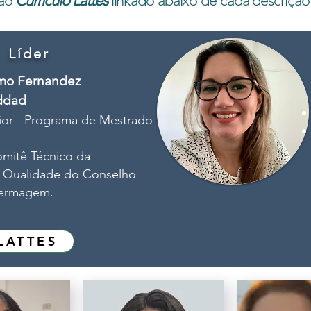
ao
Currículo Lattes
linkado abaixo de cada descrição
Líder
mo Fernandez
ddad
ior - Programa de Mestrado
itê Técnico da
a Qualidade do Conselho
fermagem.
LATTES