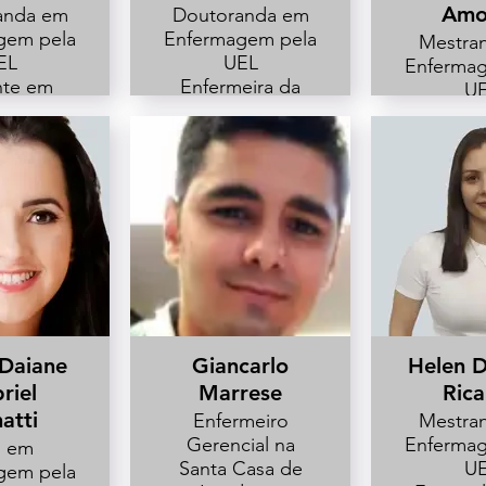
Amo
anda em
Doutoranda em
gem pela
Enfermagem pela
Mestra
EL
UEL
Enferma
te em
Enfermeira da
U
da saúde
Atenção Primária
Enferme
ersidade
em Saúde do
Unida
s Unopar
Município de
Terapia I
guera.
Primeiro de Maio
Adulto
ente
- PR.
ente do
mento de
agem da
L.
 Daiane
Giancarlo
Helen D
riel
Marrese
Ric
atti
Enfermeiro
Mestra
Gerencial na
Enferma
. em
Santa Casa de
U
gem pela