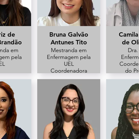
iz de
Bruna Galvão
Camila
Brandão
Antunes Tito
de Ol
nda em
Mestranda em
Dra.
gem pela
Enfermagem pela
Enfer
EL
UEL
Coorde
Coordenadora
do Pr
de Seção da
Soc
Unidade de
Obstétr
Cuidados
U
Paliativos e
Cuidados
Prolongados HU-
UEL