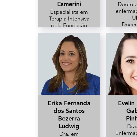
Esmerini
Doutor
enferma
Especialista em
U
Terapia Intensiva
Docen
pela Fundação
cursos 
Educacional de
da Univ
Fernandópolis.
Pitágora
Coordenadora
Anhan
de Enfermagem
Doc
das Unidades A e
assist
B HU-UEL
Departa
Enferm
UE
Erika Fernanda
Evelin
dos Santos
Gab
Bezerra
Pinh
Ludwig
Dra
Enferma
Dra. em