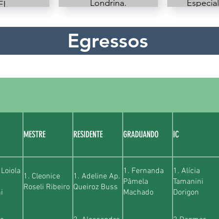
Londrina.
Especial
EL
Gerênc
te do
Serviç
mento de
Egressos
Enferma
magem
U
 e da
sidade
goras
guera.
MESTRE
RESIDENTE
GRADUANDO
IC
 Loiola
1. Fernanda
1. Alícia
1. Cleonice
1. Adeline Ap.
Pâmela
Tamanini
Roseli Ribeiro
Queiroz Buss
i
Machado
Dorigon