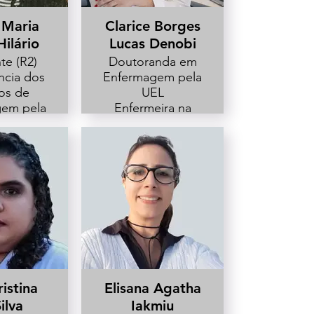
 Maria
Clarice Borges
Hilário
Lucas Denobi
te (R2)
Doutoranda em
ncia dos
Enfermagem pela
os de
UEL
gem pela
Enfermeira na
EL
clínica Santez
Dermatologia e
Estética -
Londrina-PR.
istina
Elisana Agatha
ilva
Iakmiu