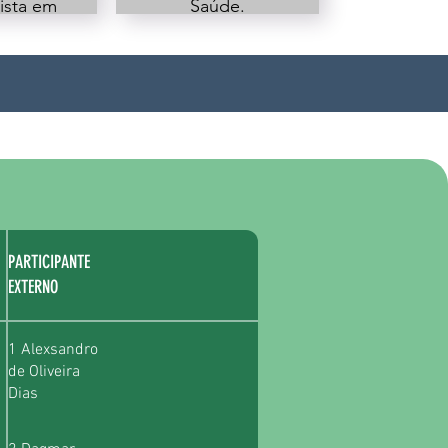
ista em
Saúde.
ia de
Gerente
os de
Administrativo da
gem pela
Secretaria
EL
Municipal de
Saúde de
Fernandópolis -
SP.
PARTICIPANTE
EXTERNO
1 Alexsandro
de Oliveira
Dias