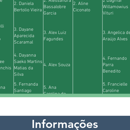
ne
2. Alessandra
2 Dagmar
2. Daniela
2. Aline
Bassalobre
Willamowius
Bertolio Vieira
Ciconato
Garcia
Vituri
lli
3. Dayane
3. Alex Luiz
3. Angelica d
Aparecida
o
Fagundes
Araújo Alves
Scaramal
4. Dayanna
4. Fernando
ree
Saeko Martins
4. Alex Souza
Parra
anchis
Matias da
Benedito
Silva
5. Fernanda
5. Francielle
ana
5. Ana
Santiago
Caroline
Carolina de
Santos
Pereira
Souza
Mendonça
Gonçalves
na
6. Isabela
6. Izabela
Informações
6. Andressa
Rodrigues da
Garcia
Araujo Silva
li
Silva