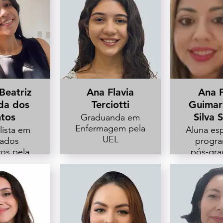
Beatriz
Ana Flavia
Ana 
da dos
Terciotti
Guimar
tos
Silva S
Graduanda em
Enfermagem pela
lista em
Aluna esp
UEL
ados
progr
vos pela
pós-gr
ade da
em enf
Casa de
da U
rina
Supervi
UTI do H
Santa C
Londr