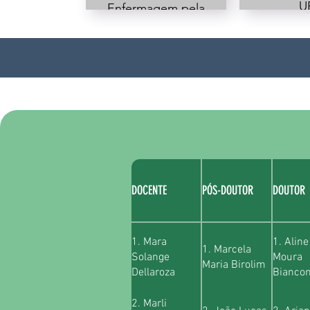
U
Enfermagem pela
Docen
UEL
Departa
Secretária
Enfer
Municipal de
daUEL
Saúde de
Univer
Rolândia - PR
Pitá
Anhan
DOCENTE
PÓS-DOUTOR
DOUTOR
1. Mara
1. Aline
1. Marcela
Solange
Moura
Maria Birolim
Dellaroza
Biancon
2. Marli